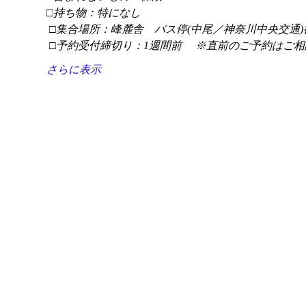
□持ち物：特になし
 □集合場所：峰麓舎　バス停(中尾／神奈川中央交通)
 □予約受付締切り：1週間前 　※直前のご予約はご相
さらに表示