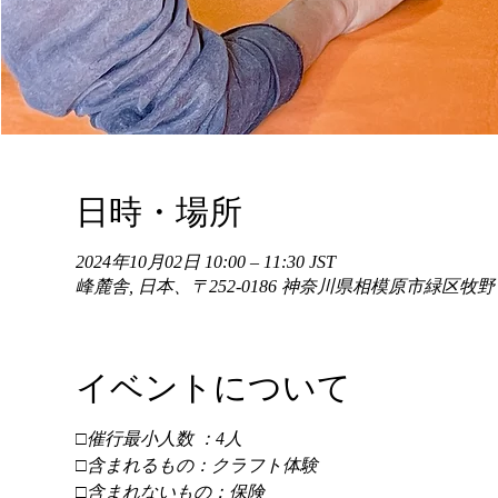
日時・場所
2024年10月02日 10:00 – 11:30 JST
峰麓舎, 日本、〒252-0186 神奈川県相模原市緑区牧
イベントについて
□催行最小人数 ：4人 
□含まれるもの：クラフト体験 
□含まれないもの：保険 