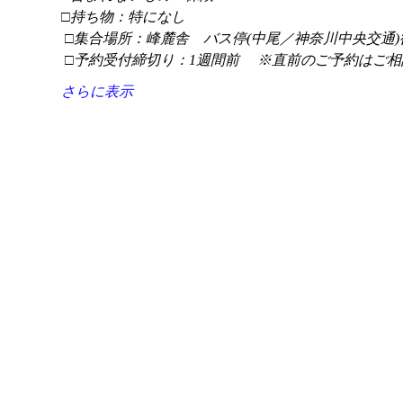
□持ち物：特になし
 □集合場所：峰麓舎　バス停(中尾／神奈川中央交通)
 □予約受付締切り：1週間前 　※直前のご予約はご相
さらに表示