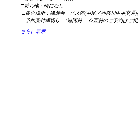
□持ち物：特になし
 □集合場所：峰麓舎　バス停(中尾／神奈川中央交通)
 □予約受付締切り：1週間前 　※直前のご予約はご相
さらに表示