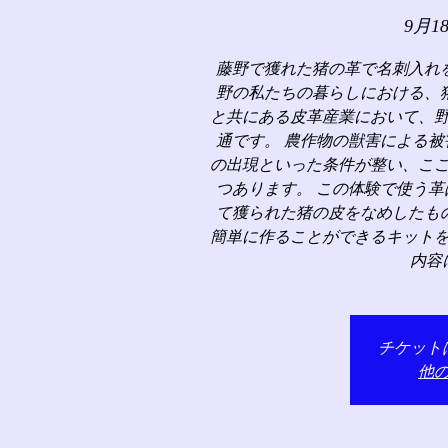
9月1
藤野で獲れた猪の革で名刺入れ
野の私たちの暮らしにおける、
と共にある皮革産業において、
通です。 農作物の獣害による
の出現といった条件が整い、こ
つあります。 この体験で使う
て獲られた猪の皮をなめしたも
簡単に作ることができるキット
内容
チケット
他