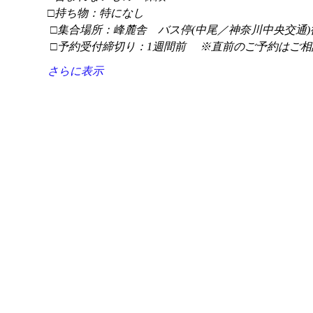
□持ち物：特になし
 □集合場所：峰麓舎　バス停(中尾／神奈川中央交通)
 □予約受付締切り：1週間前 　※直前のご予約はご相
さらに表示