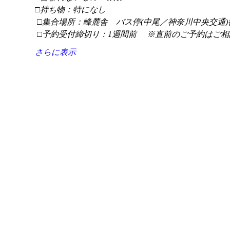
□持ち物：特になし
 □集合場所：峰麓舎　バス停(中尾／神奈川中央交通)
 □予約受付締切り：1週間前 　※直前のご予約はご相
さらに表示