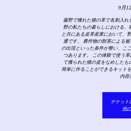
9月1
藤野で獲れた猪の革で名刺入れ
野の私たちの暮らしにおける、
と共にある皮革産業において、
通です。 農作物の獣害による
の出現といった条件が整い、こ
つあります。 この体験で使う
て獲られた猪の皮をなめしたも
簡単に作ることができるキット
内容
チケット
他