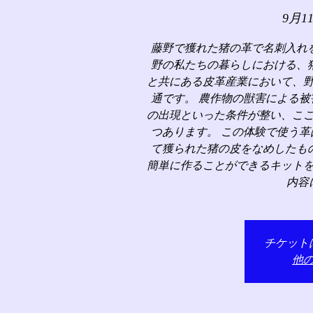
9月1
藤野で獲れた猪の革で名刺入れ
野の私たちの暮らしにおける、
と共にある皮革産業において、
通です。 農作物の獣害による
の出現といった条件が整い、こ
つあります。 この体験で使う
て獲られた猪の皮をなめしたも
簡単に作ることができるキット
内容
チケット
他