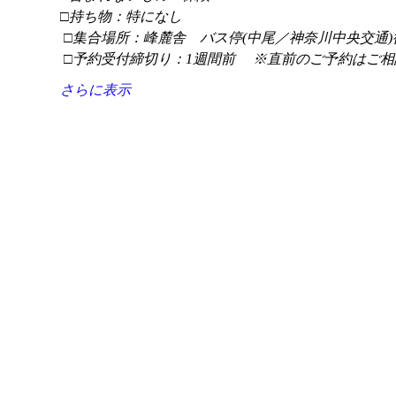
□持ち物：特になし
 □集合場所：峰麓舎　バス停(中尾／神奈川中央交通)
 □予約受付締切り：1週間前 　※直前のご予約はご相
さらに表示