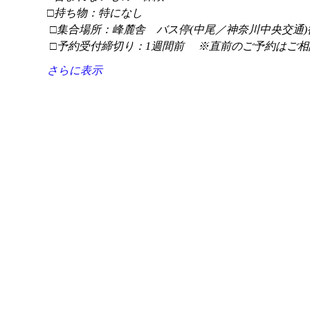
□持ち物：特になし
 □集合場所：峰麓舎　バス停(中尾／神奈川中央交通)
 □予約受付締切り：1週間前 　※直前のご予約はご相
さらに表示