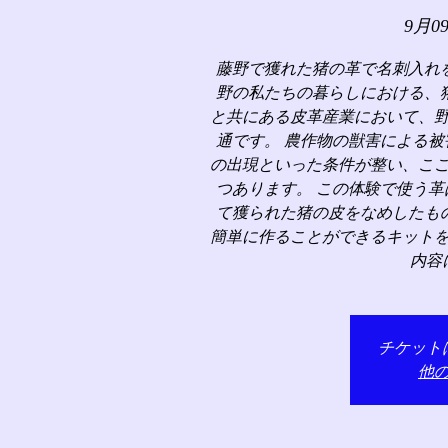
9月0
藤野で獲れた猪の革で名刺入れ
野の私たちの暮らしにおける、
と共にある皮革産業において、
通です。 農作物の獣害による
の出現といった条件が整い、こ
つあります。 この体験で使う
て獲られた猪の皮をなめしたも
簡単に作ることができるキット
内容
チケット
他