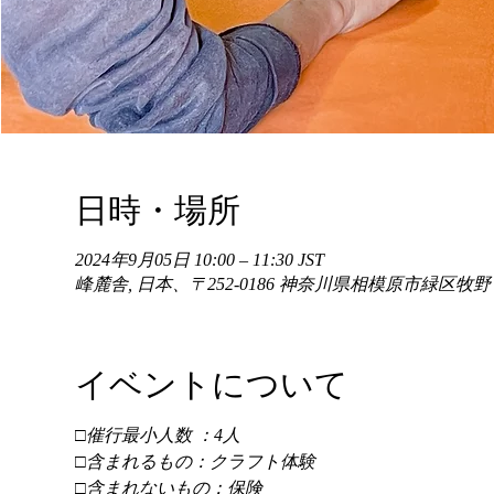
日時・場所
2024年9月05日 10:00 – 11:30 JST
峰麓舎, 日本、〒252-0186 神奈川県相模原市緑区牧
イベントについて
□催行最小人数 ：4人 
□含まれるもの：クラフト体験 
□含まれないもの：保険 