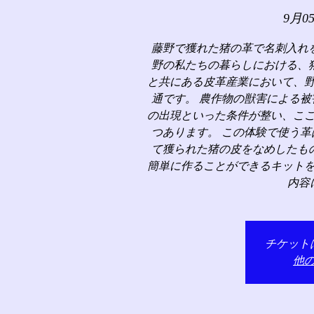
9月0
藤野で獲れた猪の革で名刺入れ
野の私たちの暮らしにおける、
と共にある皮革産業において、
通です。 農作物の獣害による
の出現といった条件が整い、こ
つあります。 この体験で使う
て獲られた猪の皮をなめしたも
簡単に作ることができるキット
内容
チケット
他