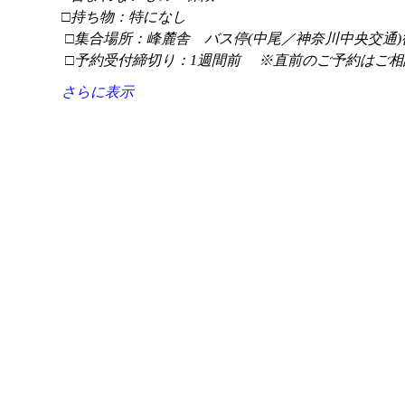
□持ち物：特になし
 □集合場所：峰麓舎　バス停(中尾／神奈川中央交通)
 □予約受付締切り：1週間前 　※直前のご予約はご相
さらに表示