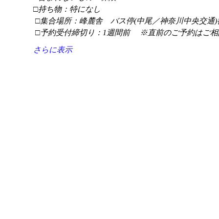
□持ち物：特になし
 □集合場所：峰麓舎　バス停(中尾／神奈川中央交通)
 □予約受付締切り：1週間前 　※直前のご予約はご相
さらに表示