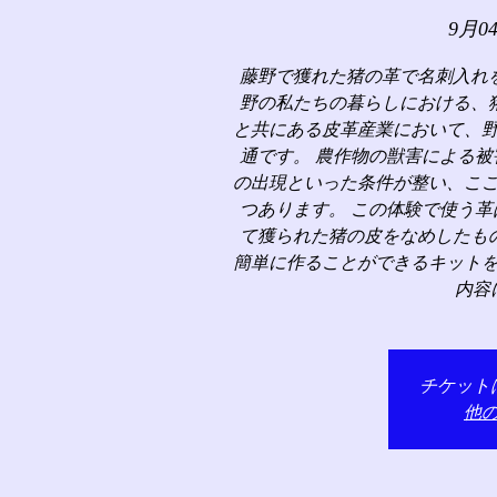
9月0
藤野で獲れた猪の革で名刺入れ
野の私たちの暮らしにおける、
と共にある皮革産業において、
通です。 農作物の獣害による
の出現といった条件が整い、こ
つあります。 この体験で使う
て獲られた猪の皮をなめしたも
簡単に作ることができるキット
内容
チケット
他