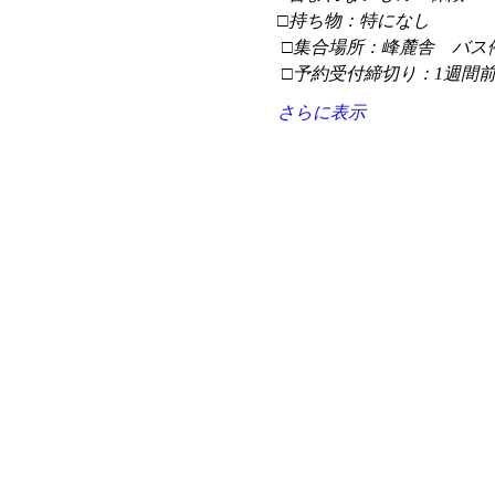
□持ち物：特になし
 □集合場所：峰麓舎　バス
 □予約受付締切り：1週間
さらに表示