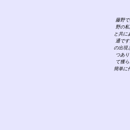
藤野で
野の私
と共に
通です
の出現
つあり
て獲ら
簡単に