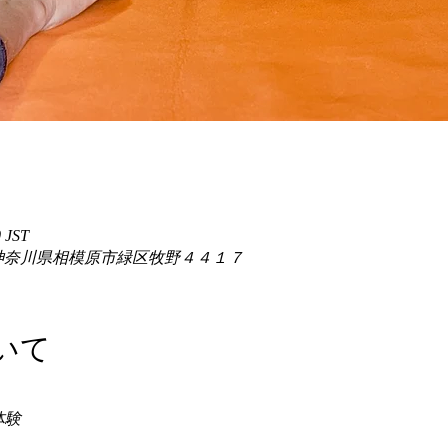
 JST
86 神奈川県相模原市緑区牧野４４１７
いて
験 