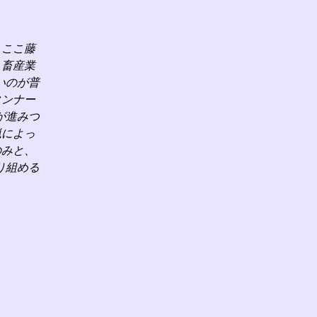
、ここ藤
、畜産業
いのが普
タンナー
が進みつ
猟によっ
のみと、
り組める