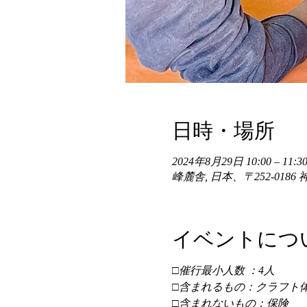
日時・場所
2024年8月29日 10:00 – 11:30
峰麓舎, 日本、〒252-01
イベントにつ
□催行最小人数 ：4人 
□含まれるもの：クラフト体
□含まれないもの：保険 