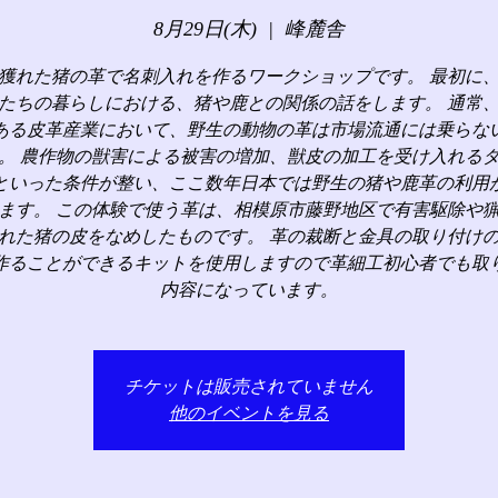
8月29日(木)
  |  
峰麓舎
獲れた猪の革で名刺入れを作るワークショップです。 最初に
たちの暮らしにおける、猪や鹿との関係の話をします。 通常
ある皮革産業において、野生の動物の革は市場流通には乗らな
。 農作物の獣害による被害の増加、獣皮の加工を受け入れる
といった条件が整い、ここ数年日本では野生の猪や鹿革の利用
ます。 この体験で使う革は、相模原市藤野地区で有害駆除や
れた猪の皮をなめしたものです。 革の裁断と金具の取り付け
作ることができるキットを使用しますので革細工初心者でも取
内容になっています。
チケットは販売されていません
他のイベントを見る