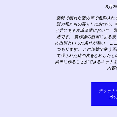
8月2
藤野で獲れた猪の革で名刺入れ
野の私たちの暮らしにおける、
と共にある皮革産業において、
通です。 農作物の獣害による
の出現といった条件が整い、こ
つあります。 この体験で使う
て獲られた猪の皮をなめしたも
簡単に作ることができるキット
内容
チケット
他