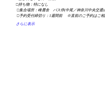
□持ち物：特になし
 □集合場所：峰麓舎　バス停(中尾／神奈川中央交通)
 □予約受付締切り：1週間前 　※直前のご予約はご相
さらに表示