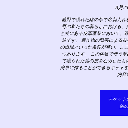
8月2
藤野で獲れた猪の革で名刺入れ
野の私たちの暮らしにおける、
と共にある皮革産業において、
通です。 農作物の獣害による
の出現といった条件が整い、こ
つあります。 この体験で使う
て獲られた猪の皮をなめしたも
簡単に作ることができるキット
内容
チケット
他