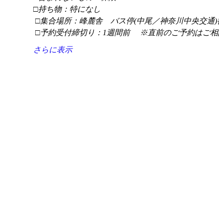
□持ち物：特になし
 □集合場所：峰麓舎　バス停(中尾／神奈川中央交通)
 □予約受付締切り：1週間前 　※直前のご予約はご相
さらに表示