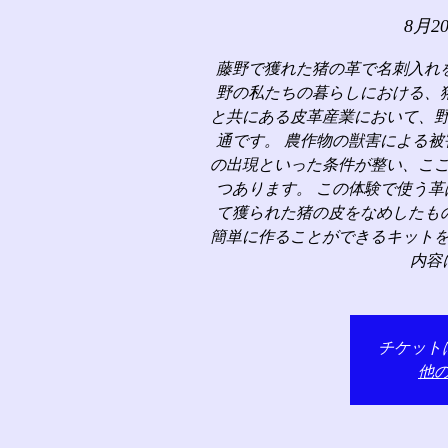
8月2
藤野で獲れた猪の革で名刺入れ
野の私たちの暮らしにおける、
と共にある皮革産業において、
通です。 農作物の獣害による
の出現といった条件が整い、こ
つあります。 この体験で使う
て獲られた猪の皮をなめしたも
簡単に作ることができるキット
内容
チケット
他