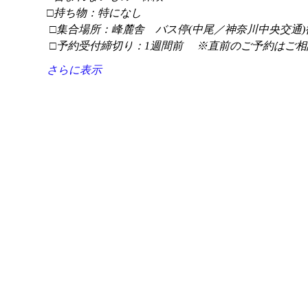
□持ち物：特になし
 □集合場所：峰麓舎　バス停(中尾／神奈川中央交通)
 □予約受付締切り：1週間前 　※直前のご予約はご相
さらに表示