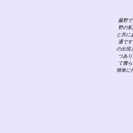
藤野で
野の私
と共に
通です
の出現
つあり
て獲ら
簡単に