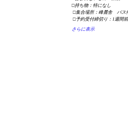
□持ち物：特になし
 □集合場所：峰麓舎　バス
 □予約受付締切り：1週間
さらに表示