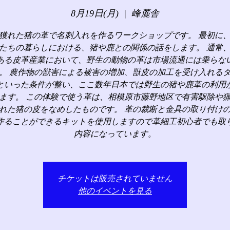
8月19日(月)
  |  
峰麓舎
獲れた猪の革で名刺入れを作るワークショップです。 最初に
たちの暮らしにおける、猪や鹿との関係の話をします。 通常
ある皮革産業において、野生の動物の革は市場流通には乗らな
。 農作物の獣害による被害の増加、獣皮の加工を受け入れる
といった条件が整い、ここ数年日本では野生の猪や鹿革の利用
ます。 この体験で使う革は、相模原市藤野地区で有害駆除や
れた猪の皮をなめしたものです。 革の裁断と金具の取り付け
作ることができるキットを使用しますので革細工初心者でも取
内容になっています。
チケットは販売されていません
他のイベントを見る