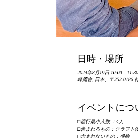
日時・場所
2024年8月19日 10:00 – 11:30
峰麓舎, 日本、〒252-01
イベントにつ
□催行最小人数 ：4人 
□含まれるもの：クラフト体
□含まれないもの：保険 