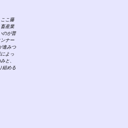
、ここ藤
、畜産業
いのが普
タンナー
が進みつ
猟によっ
のみと、
り組める