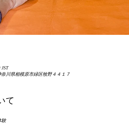
 JST
86 神奈川県相模原市緑区牧野４４１７
いて
験 