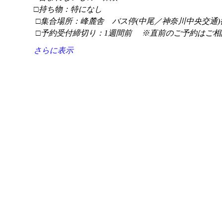
□持ち物：特になし
 □集合場所：峰麓舎　バス停(中尾／神奈川中央交通)
 □予約受付締切り：1週間前 　※直前のご予約はご相
さらに表示