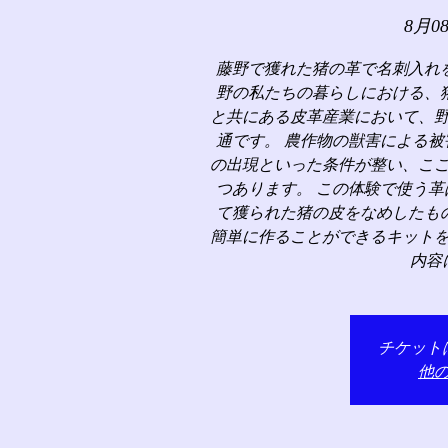
8月0
藤野で獲れた猪の革で名刺入れ
野の私たちの暮らしにおける、
と共にある皮革産業において、
通です。 農作物の獣害による
の出現といった条件が整い、こ
つあります。 この体験で使う
て獲られた猪の皮をなめしたも
簡単に作ることができるキット
内容
チケット
他