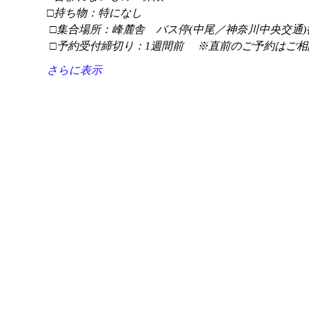
□持ち物：特になし
 □集合場所：峰麓舎　バス停(中尾／神奈川中央交通)
 □予約受付締切り：1週間前 　※直前のご予約はご相
さらに表示