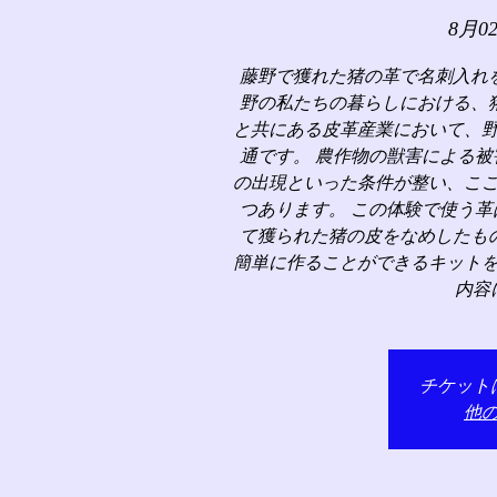
8月0
藤野で獲れた猪の革で名刺入れ
野の私たちの暮らしにおける、
と共にある皮革産業において、
通です。 農作物の獣害による
の出現といった条件が整い、こ
つあります。 この体験で使う
て獲られた猪の皮をなめしたも
簡単に作ることができるキット
内容
チケット
他