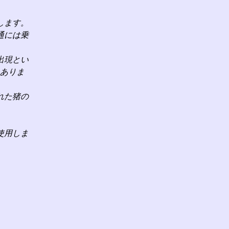
します。
通には乗
出現とい
ありま
れた猪の
使用しま