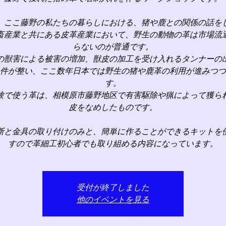
、ここ藤野の私たちの暮らしにおける、猪や鹿との関係の話を
畜産業と共にある皮革産業において、野生の動物の革は市場流
らないのが普通です。
の獣害による被害の増加、獣皮の加工を受け入れるタンナーの
件が整い、ここ数年日本では野生の猪や鹿革の利用が進みつつ
す。
験で使う革は、相模原市藤野地区で有害駆除や猟によって獲ら
皮をなめしたものです。
断と金具の取り付けのみと、簡単に作ることができるキットを
すので革細工初心者でも取り組める内容になっています。
受付が終了しました
他のイベントを見る