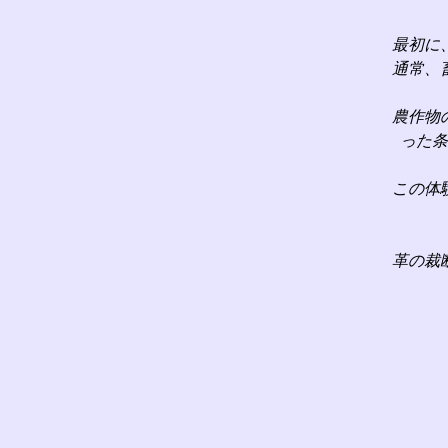
最初に
通常、
農作物
った条
この体
革の裁